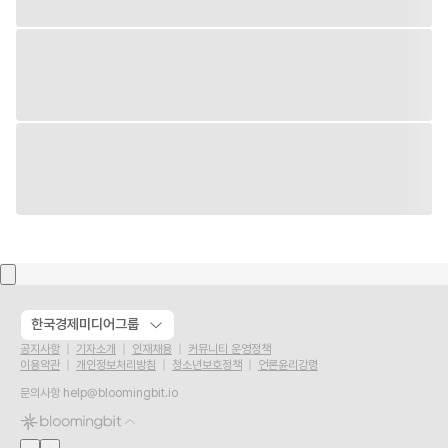
한국경제미디어그룹
공지사항
기자소개
인재채용
커뮤니티 운영정책
이용약관
개인정보처리방침
청소년보호정책
언론윤리강령
문의사항
help@bloomingbit.io