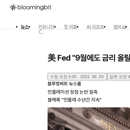
뉴스
커뮤니티
핫 피플
AI 리포트
멤버십
한국어
English
日本語
美 Fed "9월에도 금리 올릴
수정
오전 5:05 · 2022. 06. 03.
입력
오전 4:
블루밍비트 뉴스룸
인플레이션 정점 논란 일축
블랙록 "인플레 수년간 지속"