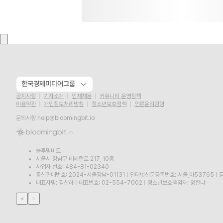
한국경제미디어그룹
공지사항
기자소개
인재채용
커뮤니티 운영정책
이용약관
개인정보처리방침
청소년보호정책
언론윤리강령
문의사항
help@bloomingbit.io
블루밍비트
서울시 강남구 테헤란로 217, 10층
사업자 번호: 484-81-02340
통신판매번호: 2024-서울강남-01131
|
인터넷신문등록번호: 서울,아53765
|
등
대표자명: 김산하
|
대표번호: 02-554-7002
|
청소년보호책임자: 양한나