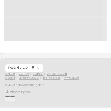
한국경제미디어그룹
공지사항
기자소개
인재채용
커뮤니티 운영정책
이용약관
개인정보처리방침
청소년보호정책
언론윤리강령
문의사항
help@bloomingbit.io