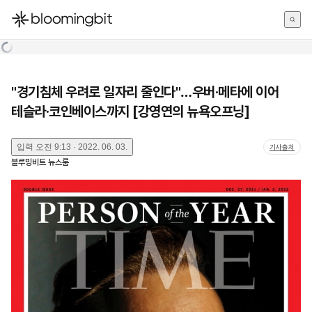
한국어
English
日本語
"경기침체 우려로 일자리 줄인다"…우버·메타에 이어
테슬라·코인베이스까지 [강영연의 뉴욕오프닝]
입력
오전 9:13 · 2022. 06. 03.
기사출처
블루밍비트 뉴스룸