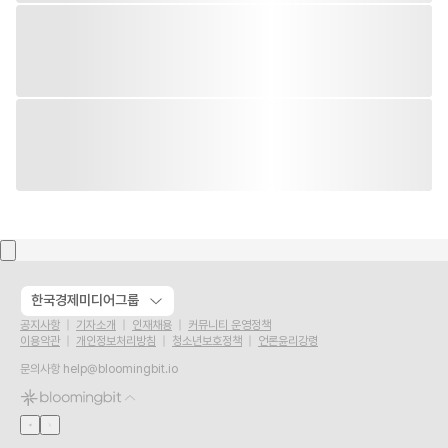
한국경제미디어그룹
공지사항
기자소개
인재채용
커뮤니티 운영정책
이용약관
개인정보처리방침
청소년보호정책
언론윤리강령
문의사항
help@bloomingbit.io