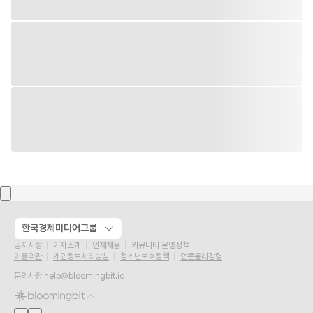
한국경제미디어그룹
공지사항
기자소개
인재채용
커뮤니티 운영정책
이용약관
개인정보처리방침
청소년보호정책
언론윤리강령
문의사항
help@bloomingbit.io