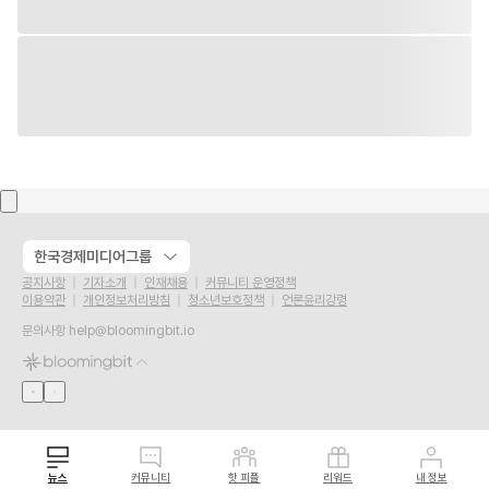
한국경제미디어그룹
공지사항
기자소개
인재채용
커뮤니티 운영정책
이용약관
개인정보처리방침
청소년보호정책
언론윤리강령
문의사항
help@bloomingbit.io
뉴스
커뮤니티
핫 피플
리워드
내 정보