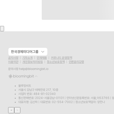
한국경제미디어그룹
공지사항
기자소개
인재채용
커뮤니티 운영정책
이용약관
개인정보처리방침
청소년보호정책
언론윤리강령
문의사항
help@bloomingbit.io
블루밍비트
서울시 강남구 테헤란로 217, 10층
사업자 번호: 484-81-02340
통신판매번호: 2024-서울강남-01131
|
인터넷신문등록번호: 서울,아53765
|
등
대표자명: 김산하
|
대표번호: 02-554-7002
|
청소년보호책임자: 양한나