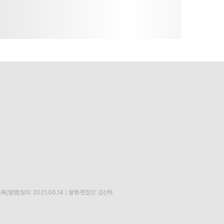
록(발행)일자: 2021.06.14
|
발행·편집인: 김산하