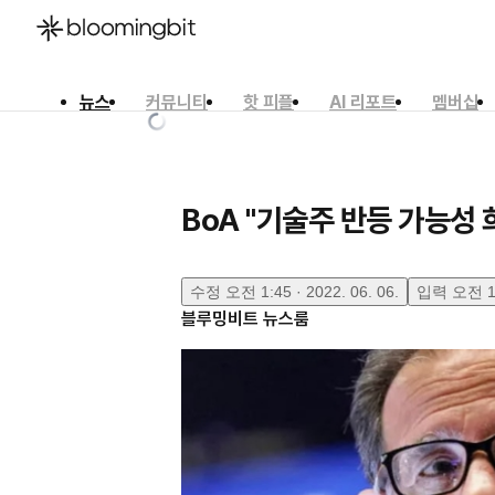
뉴스
커뮤니티
핫 피플
AI 리포트
멤버십
한국어
English
日本語
BoA "기술주 반등 가능성 
수정
오전 1:45 · 2022. 06. 06.
입력
오전 1:
블루밍비트 뉴스룸