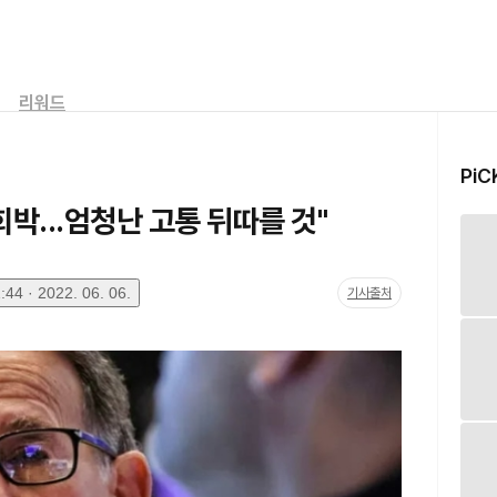
리워드
PiC
희박...엄청난 고통 뒤따를 것"
44 · 2022. 06. 06.
기사출처