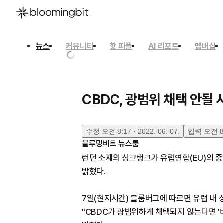
뉴스
커뮤니티
핫 피플
AI 리포트
멤버십
한국어
English
日本語
CBDC, 광범위 채택 안될 시
수정
오전 8:17 · 2022. 06. 07.
입력
오전 8:
블루밍비트 뉴스룸
런던 소재의 싱크탱크가 유럽연합(EU)의 중
밝혔다.
7일(현지시간) 블룸버그에 따르면 유럽 내 
"CBDC가 광범위하게 채택되지 않는다면 '