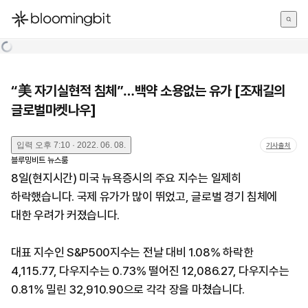
한국어
English
日本語
“美 자기실현적 침체”…백약 소용없는 유가 [조재길의
글로벌마켓나우]
입력
오후 7:10 · 2022. 06. 08.
기사출처
블루밍비트 뉴스룸
8일(현지시간) 미국 뉴욕증시의 주요 지수는 일제히
하락했습니다. 국제 유가가 많이 뛰었고, 글로벌 경기 침체에
대한 우려가 커졌습니다.
대표 지수인 S&P500지수는 전날 대비 1.08% 하락한
4,115.77, 다우지수는 0.73% 떨어진 12,086.27, 다우지수는
0.81% 밀린 32,910.90으로 각각 장을 마쳤습니다.