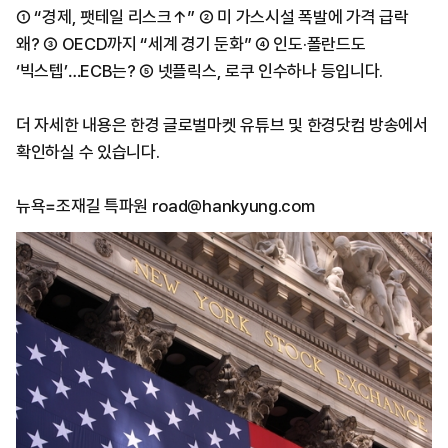
① “경제, 팻테일 리스크↑” ② 미 가스시설 폭발에 가격 급락
왜? ③ OECD까지 “세계 경기 둔화” ④ 인도·폴란드도
‘빅스텝’…ECB는? ⑤ 넷플릭스, 로쿠 인수하나 등입니다.
더 자세한 내용은 한경 글로벌마켓 유튜브 및 한경닷컴 방송에서
확인하실 수 있습니다.
뉴욕=조재길 특파원 road@hankyung.com