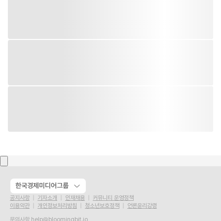
한국경제미디어그룹
공지사항
기자소개
인재채용
커뮤니티 운영정책
이용약관
개인정보처리방침
청소년보호정책
언론윤리강령
문의사항
help@bloomingbit.io