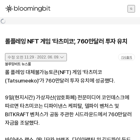
한국어
English
日本語
롤플레잉 NFT 게임 '타츠미코', 760만달러 투자 유치
수정
오전 11:29 · 2022. 06. 09.
기사출처
블루밍비트 뉴스룸
롤 플레잉 대체불가능토큰(NFT) 게임 '타츠미코
(Tatsumeeko)'가 760만달러 투자 유치에 성공했다.
9일(현지시간) 가상자산(암호화폐) 전문미디어 코인데스크에
따르면 타츠미코는 디파이낸스 케피탈, 델파이 벤처스 및
BITKRAFT 벤처스가 공동 주관한 시드라운드에서 760만달러
자금을 조달했다.
바이낸스 랩스, 애니모카 브랜즈, 다이아랙틱 및 길드파이 등도