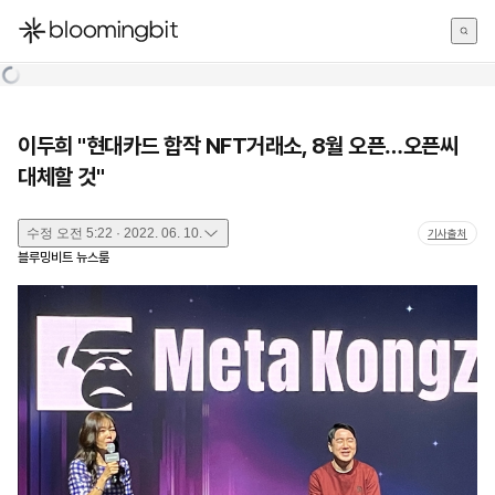
한국어
English
日本語
이두희 "현대카드 합작 NFT거래소, 8월 오픈…오픈씨
대체할 것"
수정
오전 5:22 · 2022. 06. 10.
기사출처
블루밍비트 뉴스룸