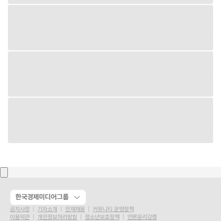
한국경제미디어그룹
공지사항
기자소개
인재채용
커뮤니티 운영정책
이용약관
개인정보처리방침
청소년보호정책
언론윤리강령