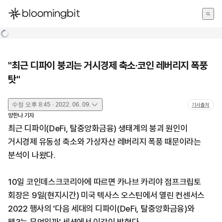
한국어
English
日本語
"최근 디파이 붕괴는 거시경제 축소·코인 레버리지 폭풍
탓"
수정
오후 8:45 · 2022. 06. 09.
기사출처
양한나
기자
최근 디파이(DeFi, 탈중앙화금융) 생태계의 붕괴 원인이
거시경제 유동성 축소와 가상자산 레버리지 폭풍 때문이라는
분석이 나왔다.
10일 코인데스크코리아에 따르면 카나브 카리야 점프크립토
회장은 9일(현지시간) 미국 텍사스 오스틴에서 열린 컨센서스
2022 행사의 '다음 세대의 디파이(DeFi, 탈중앙화금융)와