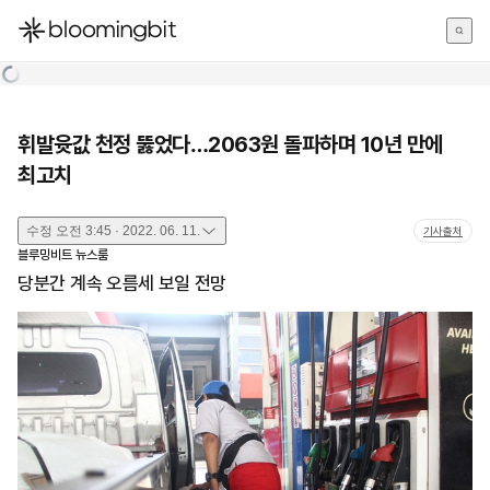
한국어
English
日本語
휘발윳값 천정 뚫었다…2063원 돌파하며 10년 만에
최고치
수정
오전 3:45 · 2022. 06. 11.
기사출처
블루밍비트 뉴스룸
당분간 계속 오름세 보일 전망