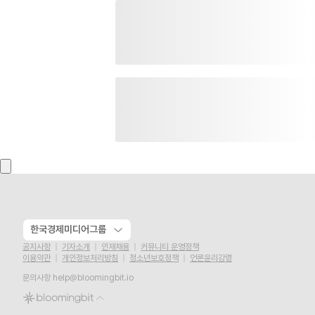
한국경제미디어그룹
공지사항
기자소개
인재채용
커뮤니티 운영정책
이용약관
개인정보처리방침
청소년보호정책
언론윤리강령
문의사항
help@bloomingbit.io