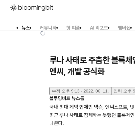
뉴스
커뮤니티
핫 피플
AI 리포트
멤버십
한국어
English
日本語
루나 사태로 주춤한 블록체
엔씨, 개발 공식화
수정
오후 9:13 · 2022. 06. 11.
입력
오후 9:
블루밍비트 뉴스룸
국내 최대 게임 업체인 넥슨, 엔씨소프트, 
최근 루나 사태로 침체하는 듯했던 블록체인
나온다.