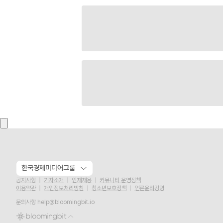
한국경제미디어그룹
공지사항
기자소개
인재채용
커뮤니티 운영정책
이용약관
개인정보처리방침
청소년보호정책
언론윤리강령
문의사항
help@bloomingbit.io