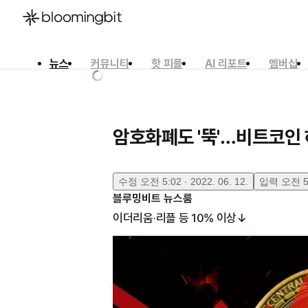
뉴스
커뮤니티
핫 피플
AI 리포트
멤버십
한국어
English
日本語
암호화폐도 '뚝'…비트코인 
수정
오전 5:02 · 2022. 06. 12.
입력
오전 5:
블루밍비트 뉴스룸
이더리움·리플 등 10% 이상↓