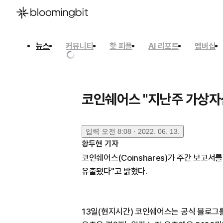
뉴스
커뮤니티
핫 피플
AI 리포트
멤버십
한국어
English
日本語
코인쉐어스 "지난주 가상자
입력
오전 8:08 · 2022. 06. 13.
황두현
기자
코인쉐어스(Coinshares)가 주간 보고서
유출됐다"고 밝혔다.
13일(현지시간) 코인쉐어스는 공식 블로그를