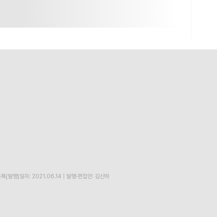
록(발행)일자: 2021.06.14
|
발행·편집인: 김산하