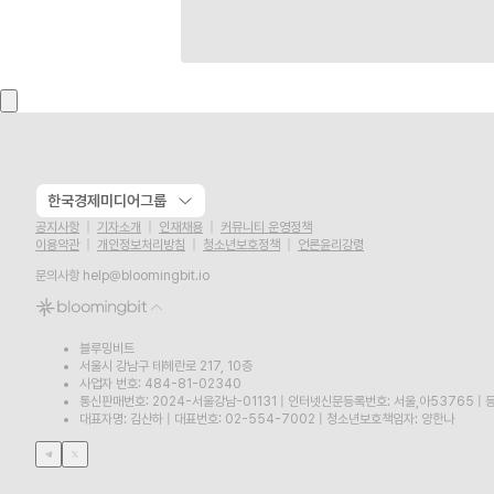
한국경제미디어그룹
공지사항
기자소개
인재채용
커뮤니티 운영정책
이용약관
개인정보처리방침
청소년보호정책
언론윤리강령
문의사항
help@bloomingbit.io
블루밍비트
서울시 강남구 테헤란로 217, 10층
사업자 번호: 484-81-02340
통신판매번호: 2024-서울강남-01131
|
인터넷신문등록번호: 서울,아53765
|
등
대표자명: 김산하
|
대표번호: 02-554-7002
|
청소년보호책임자: 양한나