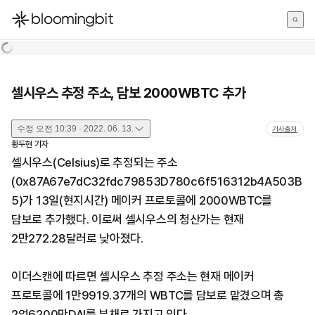
한국어
English
日本語
셀시우스 추정 주소, 담보 2000WBTC 추가
수정
오전 10:39 · 2022. 06. 13.
기사출처
황두현
기자
셀시우스(Celsius)로 추정되는 주소
(0x87A67e7dC32fdc79853D780c6f516312b4A503B
5)가 13일(현지시간) 메이커 프로토콜에 2000WBTC를
담보로 추가했다. 이로써 셀시우스의 청산가는 현재
2만272.28달러로 낮아졌다.
이더스캔에 따르면 셀시우스 추정 주소는 현재 메이커
프로토콜에 1만9919.37개의 WBTC를 담보로 맡겼으며 총
2억6200만DAI를 부채로 가지고 있다.