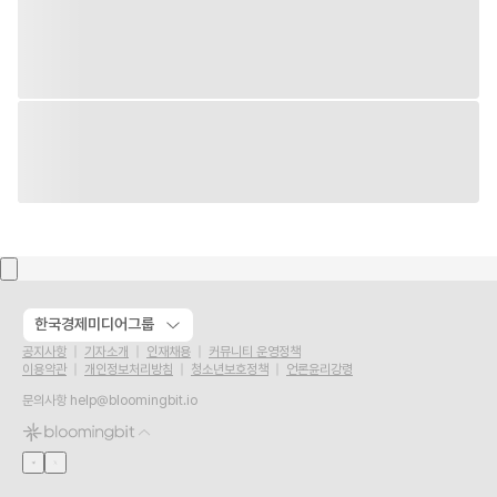
한국경제미디어그룹
공지사항
기자소개
인재채용
커뮤니티 운영정책
이용약관
개인정보처리방침
청소년보호정책
언론윤리강령
문의사항
help@bloomingbit.io