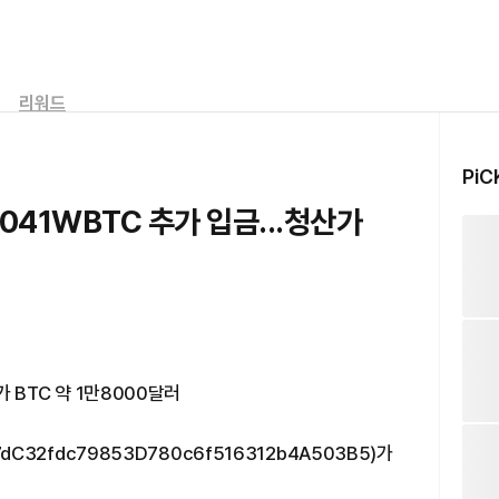
리워드
PiC
2041WBTC 추가 입금...청산가
가 BTC 약 1만8000달러
7dC32fdc79853D780c6f516312b4A503B5)가