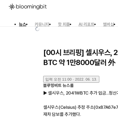
뉴스
커뮤니티
핫 피플
AI 리포트
멤버십
한국어
English
日本語
[00시 브리핑] 셀시우스, 
BTC 약 1만8000달러 外
입력
오전 11:00 · 2022. 06. 13.
블루밍비트 뉴스룸
▶ 셀시우스, 2041WBTC 추가 입금...청산
셀시우스(Celsius) 추정 주소(0x87A67e
재차 담보를 추가했다.