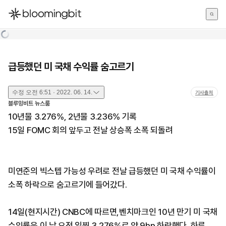
한국어
English
日本語
급등했던 미 국채 수익률 숨고르기
수정
오전 6:51 · 2022. 06. 14.
기사출처
블루밍비트 뉴스룸
10년물 3.276%, 2년물 3.236% 기록
15일 FOMC 회의 앞두고 전날 상승폭 소폭 되돌려
미연준의 빅스텝 가능성 우려로 전날 급등했던 미 국채 수익률이
소폭 하락으로 숨고르기에 들어갔다.
14일(현지시간) CNBC에 따르면,벤치마크인 10년 만기 미 국채
수익률은 이 날 오전 일찍 3.276%로 약 9bp 하락했다. 하루