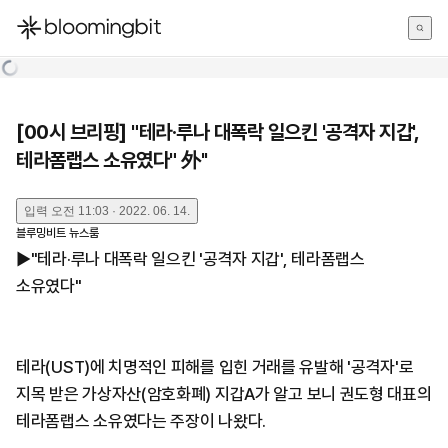
한국어
English
日本語
[00시 브리핑] "테라·루나 대폭락 일으킨 '공격자 지갑',
테라폼랩스 소유였다" 外''
입력
오전 11:03 · 2022. 06. 14.
블루밍비트 뉴스룸
▶"테라·루나 대폭락 일으킨 '공격자 지갑', 테라폼랩스
소유였다"
테라(UST)에 치명적인 피해를 입힌 거래를 유발해 '공격자'로
지목 받은 가상자산(암호화폐) 지갑A가 알고 보니 권도형 대표의
테라폼랩스 소유였다는 주장이 나왔다.