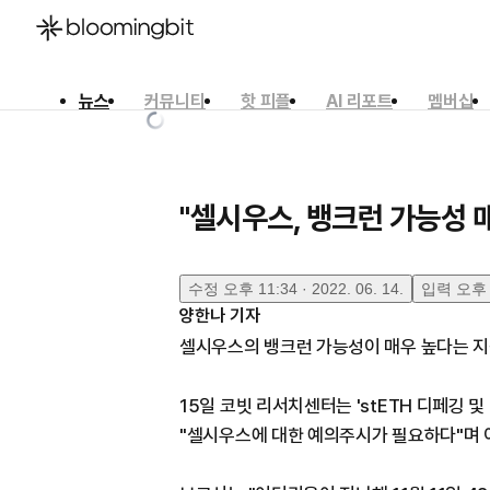
뉴스
커뮤니티
핫 피플
AI 리포트
멤버십
한국어
English
日本語
"셀시우스, 뱅크런 가능성 매
수정
오후 11:34 · 2022. 06. 14.
입력
오후 1
양한나
기자
셀시우스의 뱅크런 가능성이 매우 높다는 지
15일 코빗 리서치센터는 'stETH 디페깅 및
"셀시우스에 대한 예의주시가 필요하다"며 