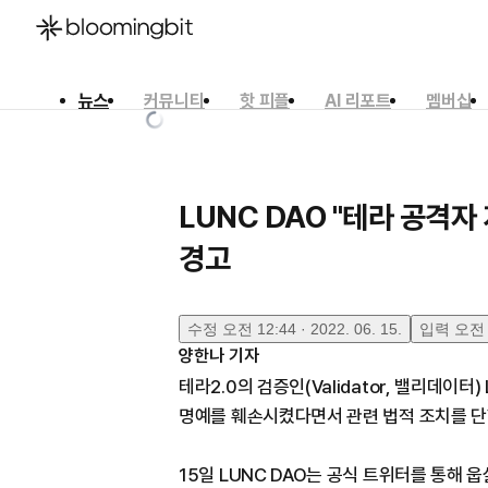
뉴스
커뮤니티
핫 피플
AI 리포트
멤버십
한국어
English
日本語
LUNC DAO "테라 공격자
경고
수정
오전 12:44 · 2022. 06. 15.
입력
오전 1
양한나
기자
테라2.0의 검증인(Validator, 밸리데
명예를 훼손시켰다면서 관련 법적 조치를 
15일 LUNC DAO는 공식 트위터를 통