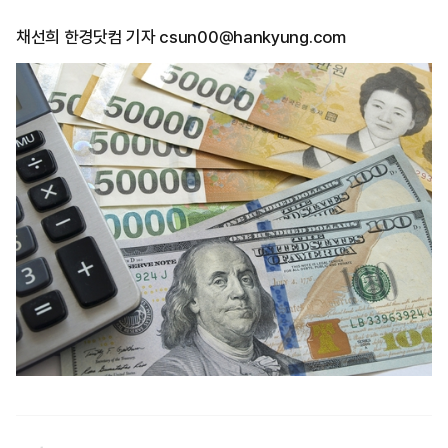
채선희 한경닷컴 기자 csun00@hankyung.com