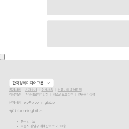
한국경제미디어그룹
공지사항
기자소개
인재채용
커뮤니티 운영정책
이용약관
개인정보처리방침
청소년보호정책
언론윤리강령
문의사항
help@bloomingbit.io
블루밍비트
서울시 강남구 테헤란로 217, 10층