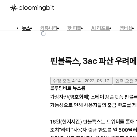
뉴스
커뮤니티
핫 피플
AI 리포트
멤버십
한국어
English
日本語
핀블록스, 3ac 파산 우려
수정
오전 4:14 · 2022. 06. 17.
입력
오전 3:
블루밍비트 뉴스룸
가상자산(암호화폐) 스테이킹 플랫폼 핀블록스(
가능성으로 인해 사용자들의 출금 한도를 제
16일(현지시간) 핀블록스는 트위터를 통해
조치"라며 "사용자 출금 한도를 일 500달러