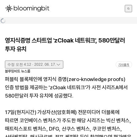
한국어
English
日本語
영지식증명 스타트업 'zCloak 네트워크', 580만달러
투자 유치
수정
오전 4:12 · 2022. 06. 17.
기사출처
블루밍비트 뉴스룸
퍼블릭 블록체인에 영지식 증명(zero-knowledge proofs)
인증 방법을 제공하는 'zCloak 네트워크'가 사전 시리즈A에서
580만달러 투자 유치에 성공했다.
17일(현지시간) 가상자산(암호화폐) 전문미디어 더블록에
따르면 코인베이스 벤처스가 주도한 해당 시리즈는 빅신 벤처스,
매트릭스포트 벤처스, DFG, 산쿠스 벤처스, 쿠코인 벤처스,