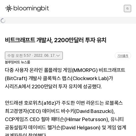
한국어
English
日本語
비트크래프트 개발사, 2200만달러 투자 유치
수정
오전 5:57 · 2022. 06. 17.
기사출처
블루밍비트 뉴스룸
다중 사용자 온라인 롤플레잉 게임(MMORPG) 비트크래프트
(BitCraft) 개발사 클록웍스 랩스(Clockwork Lab)가
시리즈A에서 2200만달러 투자 유치에 성공했다.
안드래센 호로위츠(a16z)가 주도한 이번 라운드는 로블록스
최고경영자(CEO) 데이비드 바수키(David Baszucki),
CCP게임즈 CEO 힐마 패터슨(Hilmar Petursson), 유니티
공동설립자 데이비드 헬거슨(David Helgason) 및 게임 업계
관계자들이 참여했다.