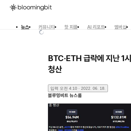
뉴스
커뮤니티
핫 피플
AI 리포트
멤버십
한국어
English
日本語
BTC·ETH 급락에 지난 1
청산
입력
오전 4:10 · 2022. 06. 18.
블루밍비트 뉴스룸