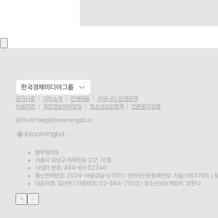
한국경제미디어그룹
공지사항
기자소개
인재채용
커뮤니티 운영정책
이용약관
개인정보처리방침
청소년보호정책
언론윤리강령
문의사항
help@bloomingbit.io
블루밍비트
서울시 강남구 테헤란로 217, 10층
사업자 번호: 484-81-02340
통신판매번호: 2024-서울강남-01131
|
인터넷신문등록번호: 서울,아53765
|
등
대표자명: 김산하
|
대표번호: 02-554-7002
|
청소년보호책임자: 양한나