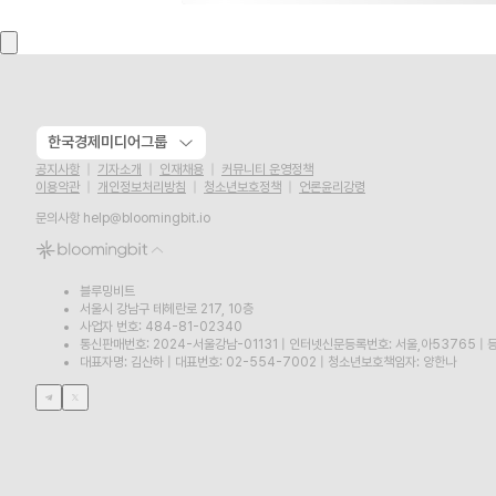
한국경제미디어그룹
공지사항
기자소개
인재채용
커뮤니티 운영정책
이용약관
개인정보처리방침
청소년보호정책
언론윤리강령
문의사항
help@bloomingbit.io
블루밍비트
서울시 강남구 테헤란로 217, 10층
사업자 번호: 484-81-02340
통신판매번호: 2024-서울강남-01131
|
인터넷신문등록번호: 서울,아53765
|
등
대표자명: 김산하
|
대표번호: 02-554-7002
|
청소년보호책임자: 양한나