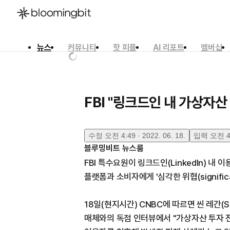
뉴스
커뮤니티
핫 피플
AI 리포트
멤버십
한국어
English
日本語
FBI "링크드인 내 가상자산
수정
오전 4:49 · 2022. 06. 18.
입력
오전 4:
블루밍비트 뉴스룸
FBI 특수요원이 링크드인(LinkedIn) 
플랫폼과 소비자에게 '심각한 위협(significa
18일(현지시간) CNBC에 따르면 씬 레간(S
매체와의 독점 인터뷰에서 "가상자산 투자 