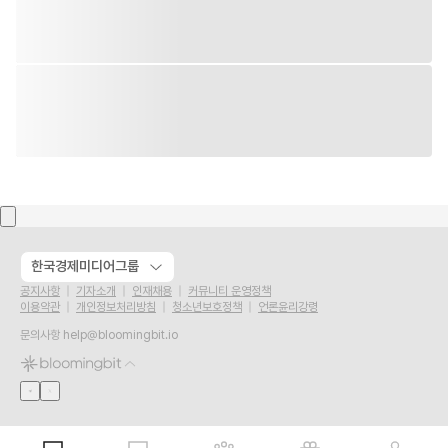
한국경제미디어그룹
공지사항
기자소개
인재채용
커뮤니티 운영정책
이용약관
개인정보처리방침
청소년보호정책
언론윤리강령
문의사항
help@bloomingbit.io