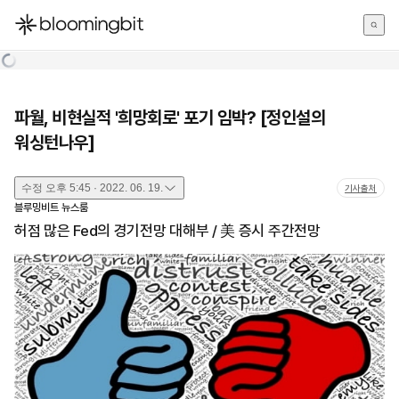
한국어
English
日本語
파월, 비현실적 '희망회로' 포기 임박? [정인설의
워싱턴나우]
수정
오후 5:45 · 2022. 06. 19.
기사출처
블루밍비트 뉴스룸
허점 많은 Fed의 경기전망 대해부 / 美 증시 주간전망