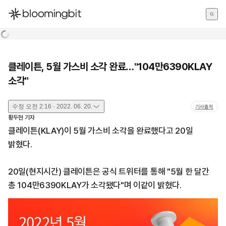
한국어
English
日本語
클레이튼, 5월 가스비 소각 완료…"104만6390KLAY
소각"
수정
오전 2:16 · 2022. 06. 20.
기사출처
황두현
기자
클레이튼(KLAY)이 5월 가스비 소각을 완료했다고 20일
밝혔다.
20일(현지시간) 클레이튼은 공식 트위터를 통해 "5월 한 달간
총 104만6390KLAY가 소각됐다"며 이같이 밝혔다.