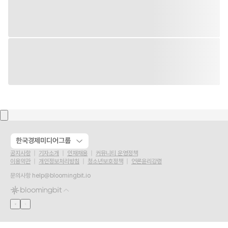
한국경제미디어그룹
공지사항
기자소개
인재채용
커뮤니티 운영정책
이용약관
개인정보처리방침
청소년보호정책
언론윤리강령
문의사항
help@bloomingbit.io