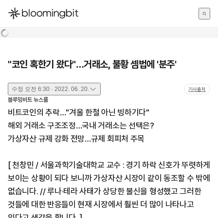
한국어
English
日本語
"코인 혹한기 왔다"…거래소, 불황 셈법에 '분주'
수정
오전 6:30 · 2022. 06. 20.
기사출처
블루밍비트 뉴스룸
비트코인의 추락…"겨울 한철 아닌 빙하기다"
해외 거래소 구조조정…국내 거래소는 선택은?
가상자산 규제 강화 전망…규제 회피처 주목
[ 천창민 / 서울과학기술대학교 교수 : 경기 하락 신호가 뚜렷하게
보이는 상황이 되다 보니까 가상자산 시장이 같이 동조할 수 밖에
없습니다. // 루나·테라 사태가 상당한 불신을 형성했고 그러한
것들에 대한 반응들이 현재 시장에서 훨씬 더 많이 나타나고
있다고 생각을 합니다. ]