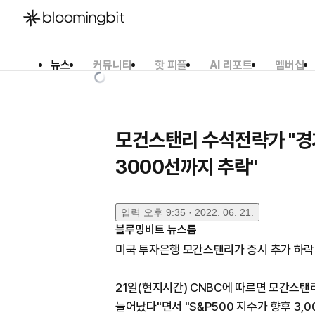
뉴스
커뮤니티
핫 피플
AI 리포트
멤버십
한국어
English
日本語
모건스탠리 수석전략가 "경
3000선까지 추락"
입력
오후 9:35 · 2022. 06. 21.
블루밍비트 뉴스룸
미국 투자은행 모간스탠리가 증시 추가 하락
21일(현지시간) CNBC에 따르면 모간스탠
늘어났다"면서 "S&P500 지수가 향후 3,