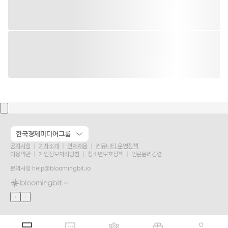
한국경제미디어그룹
공지사항
기자소개
인재채용
커뮤니티 운영정책
이용약관
개인정보처리방침
청소년보호정책
언론윤리강령
문의사항
help@bloomingbit.io