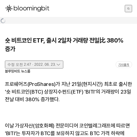
한국어
English
日本語
숏 비트코인 ETF, 출시 2일차 거래량 전일比 380%
증가
수정
오전 2:47 · 2022. 06. 23.
기사출처
블루밍비트 뉴스룸
프로쉐어즈(ProShares)가 지난 21일(현지시간) 최초로 출시한
'숏 비트코인(BTC) 상장지수펀드(ETF) 'BITI'의 거래량이 23일
전날 대비 380% 증가했다.
이날 가상자산(암호화폐) 전문미디어 코인텔레그래프에 따르면
'BITI'는 투자자가 BTC를 보유하지 않고도 BTC 가격 하락에