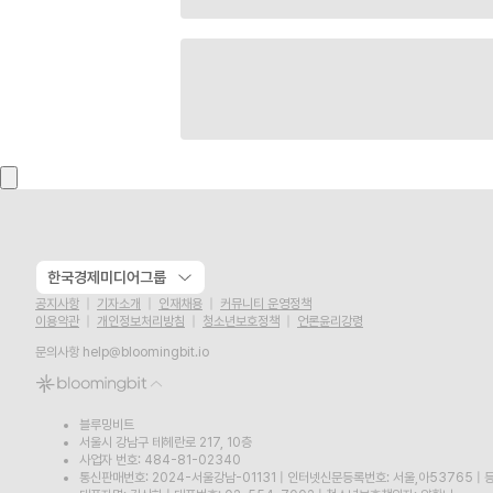
한국경제미디어그룹
공지사항
기자소개
인재채용
커뮤니티 운영정책
이용약관
개인정보처리방침
청소년보호정책
언론윤리강령
문의사항
help@bloomingbit.io
블루밍비트
서울시 강남구 테헤란로 217, 10층
사업자 번호: 484-81-02340
통신판매번호: 2024-서울강남-01131
|
인터넷신문등록번호: 서울,아53765
|
등