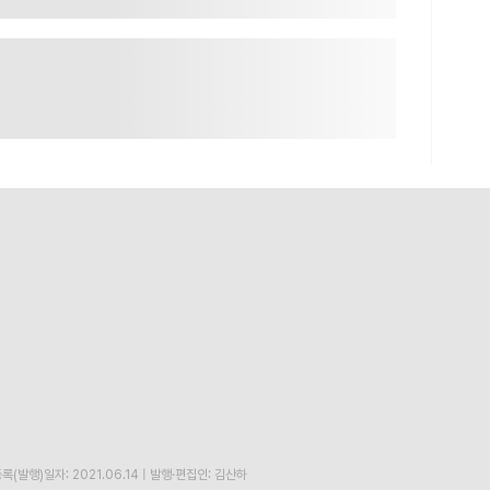
록(발행)일자: 2021.06.14
|
발행·편집인: 김산하