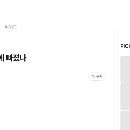
리워드
PiC
에 빠졌나
기사출처