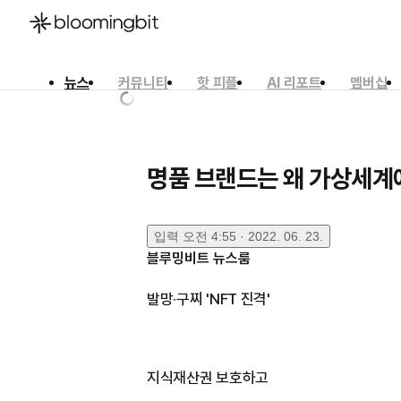
뉴스
커뮤니티
핫 피플
AI 리포트
멤버십
한국어
English
日本語
명품 브랜드는 왜 가상세계
입력
오전 4:55 · 2022. 06. 23.
블루밍비트 뉴스룸
발망·구찌 'NFT 진격'
지식재산권 보호하고