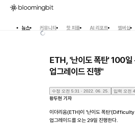
뉴스
커뮤니티
핫 피플
AI 리포트
멤버십
한국어
English
日本語
ETH, '난이도 폭탄' 100
업그레이드 진행"
수정
오전 5:31 · 2022. 06. 25.
입력
오전 4:
황두현
기자
이더리움(ETH)이 '난이도 폭탄'(Difficul
업그레이드를 오는 29일 진행한다.