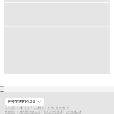
한국경제미디어그룹
공지사항
기자소개
인재채용
커뮤니티 운영정책
이용약관
개인정보처리방침
청소년보호정책
언론윤리강령