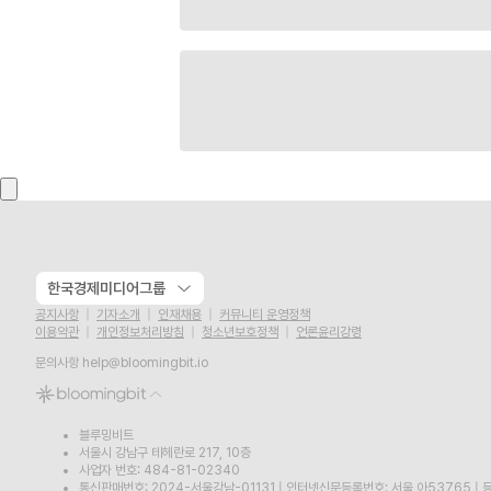
한국경제미디어그룹
공지사항
기자소개
인재채용
커뮤니티 운영정책
이용약관
개인정보처리방침
청소년보호정책
언론윤리강령
문의사항
help@bloomingbit.io
블루밍비트
서울시 강남구 테헤란로 217, 10층
사업자 번호: 484-81-02340
통신판매번호: 2024-서울강남-01131
|
인터넷신문등록번호: 서울,아53765
|
등