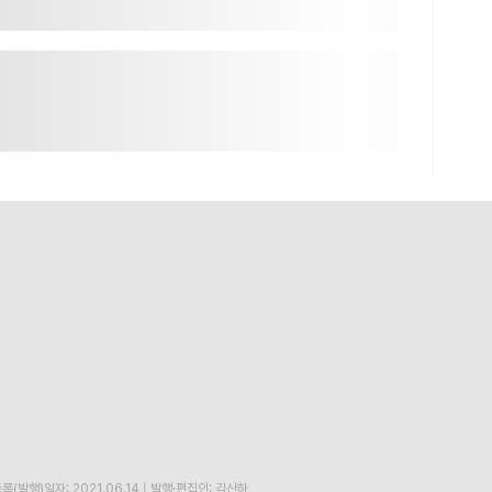
록(발행)일자: 2021.06.14
|
발행·편집인: 김산하