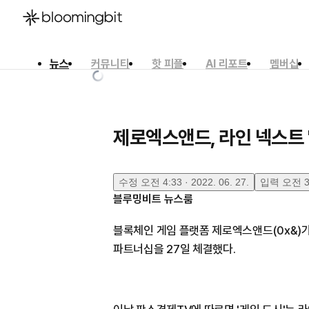
뉴스
커뮤니티
핫 피플
AI 리포트
멤버십
한국어
English
日本語
제로엑스앤드, 라인 넥스트 
수정
오전 4:33 · 2022. 06. 27.
입력
오전 3:
블루밍비트 뉴스룸
블록체인 게임 플랫폼 제로엑스앤드(0x&)가 
파트너십을 27일 체결했다.