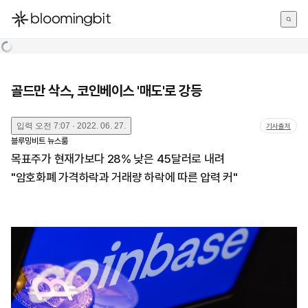
한국어
English
日本語
골드만 삭스, 코인베이스 '매도'로 강등
입력
오전 7:07 · 2022. 06. 27.
기사출처
블루밍비트 뉴스룸
목표주가 현재가보다 28% 낮은 45달러로 내려
"암호화폐 가격하락과 거래량 하락에 따른 압력 커"