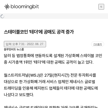
한국어
English
日本語
스테이블코인 '테더'에 공매도 공격 증가
입력
오후 7:31 · 2022. 06. 27.
기사출처
블루밍비트 뉴스룸
달러 등 법정통화에 연동하도록 설계된 가상화폐 스테이블 코인
중 시가총액 1위인 '테더'에 대한 공매도 공격이 늘고 있다.
월스트리트저널(
WSJ
)은
27
일(현지시간) 전문 투자회사를
대상으로 한 가상화폐 거래 서비스 업체인 제네시스 글로벌
트레이딩을 인용해 헤지펀드 업체들이 테더에 대한 공매도에
나섰다고 보도했다.
제네시스 글로벌 트레이딩은 정확한 거래 규모를 공개하지는