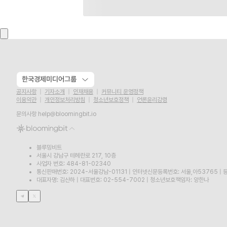
한국경제미디어그룹
공지사항
기자소개
인재채용
커뮤니티 운영정책
이용약관
개인정보처리방침
청소년보호정책
언론윤리강령
문의사항
help@bloomingbit.io
블루밍비트
서울시 강남구 테헤란로 217, 10층
사업자 번호: 484-81-02340
통신판매번호: 2024-서울강남-01131
|
인터넷신문등록번호: 서울,아53765
|
등
대표자명: 김산하
|
대표번호: 02-554-7002
|
청소년보호책임자: 양한나