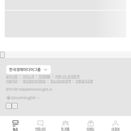
한국경제미디어그룹
공지사항
기자소개
인재채용
커뮤니티 운영정책
이용약관
개인정보처리방침
청소년보호정책
언론윤리강령
문의사항
help@bloomingbit.io
뉴스
커뮤니티
핫 피플
리워드
내 정보