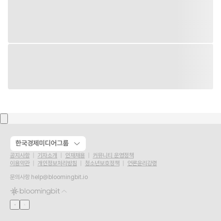
한국경제미디어그룹
공지사항
기자소개
인재채용
커뮤니티 운영정책
이용약관
개인정보처리방침
청소년보호정책
언론윤리강령
문의사항
help@bloomingbit.io