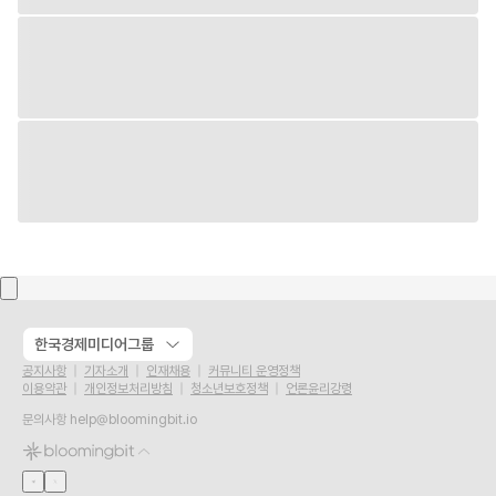
한국경제미디어그룹
공지사항
기자소개
인재채용
커뮤니티 운영정책
이용약관
개인정보처리방침
청소년보호정책
언론윤리강령
문의사항
help@bloomingbit.io