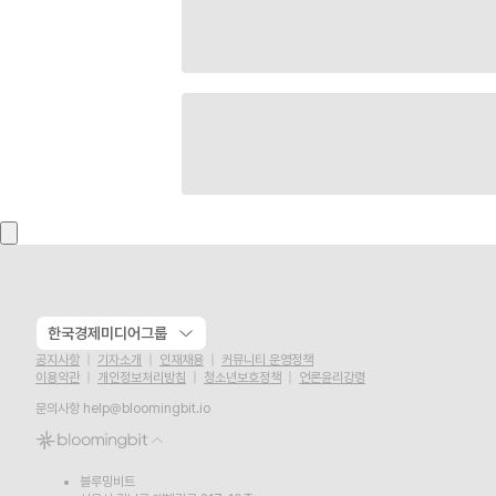
한국경제미디어그룹
공지사항
기자소개
인재채용
커뮤니티 운영정책
이용약관
개인정보처리방침
청소년보호정책
언론윤리강령
문의사항
help@bloomingbit.io
블루밍비트