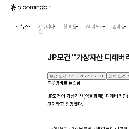
뉴스
커뮤니티
핫 피플
AI 리포트
멤버십
한국어
English
日本語
JP모건 "'가상자산 디레버리
수정
오전 3:41 · 2022. 06. 30.
입력
오전 3:
블루밍비트 뉴스룸
JP모건이 가상자산(암호화폐) '디레버리징(de
것이라고 전망했다.