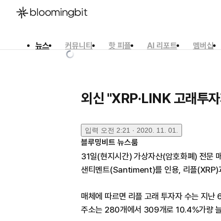
뉴스
커뮤니티
핫 피플
AI 리포트
멤버십
한국어
English
日本語
외신 "XRP·LINK 고래투자
입력
오전 2:21 · 2020. 11. 01.
블루밍비트 뉴스룸
31일(현지시간) 가상자산(암호화폐) 전문 매
샌티멘트(Santiment)를 인용, 리플(XR
매체에 따르면 리플 고래 투자자 수는 지난 6
주소는 280개에서 309개로 10.4%가량 