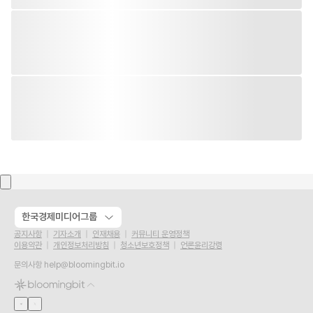
한국경제미디어그룹
공지사항
기자소개
인재채용
커뮤니티 운영정책
이용약관
개인정보처리방침
청소년보호정책
언론윤리강령
문의사항
help@bloomingbit.io