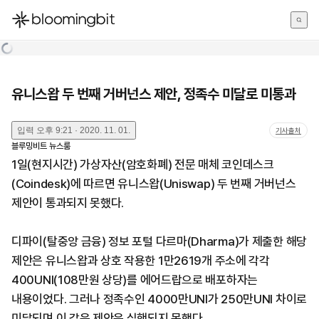
한국어
English
日本語
유니스왑 두 번째 거버넌스 제안, 정족수 미달로 미통과
입력
오후 9:21 · 2020. 11. 01.
기사출처
블루밍비트 뉴스룸
1일(현지시간) 가상자산(암호화폐) 전문 매체 코인데스크
(Coindesk)에 따르면 유니스왑(Uniswap) 두 번째 거버넌스
제안이 통과되지 못했다.
디파이(탈중앙 금융) 정보 포털 다르마(Dharma)가 제출한 해당
제안은 유니스왑과 상호 작용한 1만2619개 주소에 각각
400UNI(108만원 상당)를 에어드랍으로 배포하자는
내용이었다. 그러나 정족수인 4000만UNI가 250만UNI 차이로
미달되며 이 같은 제안은 실행되지 못했다.