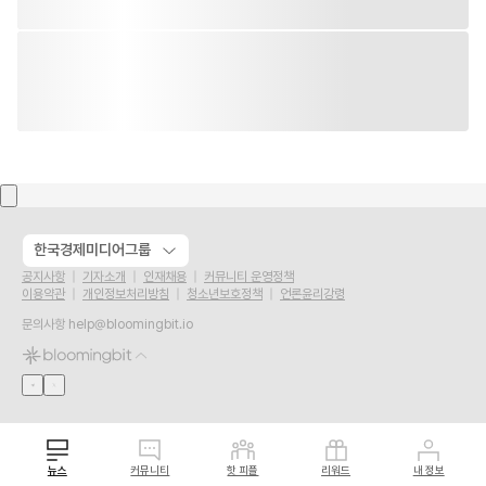
한국경제미디어그룹
공지사항
기자소개
인재채용
커뮤니티 운영정책
이용약관
개인정보처리방침
청소년보호정책
언론윤리강령
문의사항
help@bloomingbit.io
뉴스
커뮤니티
핫 피플
리워드
내 정보