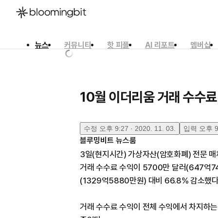
뉴스
커뮤니티
핫 피플
AI 리포트
멤버십
한국어
English
日本語
10월 이더리움 거래 수수료 
수정
오후 9:27 · 2020. 11. 03.
입력
오후 9:
블루밍비트 뉴스룸
3일(현지시간) 가상자산(암호화폐) 전문 매체
거래 수수료 수익이 5700만 달러(647억74
(1329억5880만원) 대비 66.8% 감소했다
거래 수수료 수익이 전체 수익에서 차지하는 비